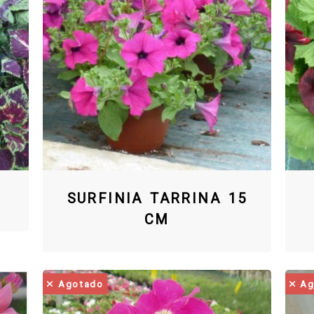
SURFINIA TARRINA 15
CM
Agotado
Ag