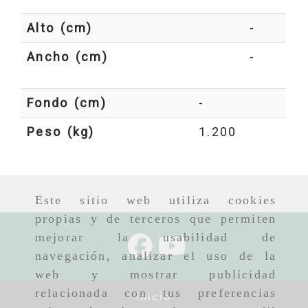
Alto (cm)
-
Ancho (cm)
-
Fondo (cm)
-
Peso (kg)
1.200
Este sitio web utiliza cookies
propias y de terceros que permiten
mejorar la usabilidad de
navegación, analizar el uso de la
web y mostrar publicidad
relacionada con tus preferencias
Inicio