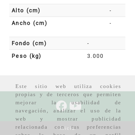
Alto (cm)
-
Ancho (cm)
-
Fondo (cm)
-
Peso (kg)
3.000
Este sitio web utiliza cookies
propias y de terceros que permiten
mejorar la usabilidad de
navegación, analizar el uso de la
web y mostrar publicidad
relacionada con tus preferencias
Inicio